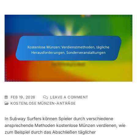
ON
FEB 19, 2026
LEAVE A COMMENT
KOSTENLOSE
KOSTENLOSE MÜNZEN-ANTRÄGE
MÜNZEN:
VERDIENSTMETHODEN,
In Subway Surfers können Spieler durch verschiedene
TÄGLICHE
ansprechende Methoden kostenlose Münzen verdienen, wie
HERAUSFORDERUNGEN,
zum Beispiel durch das Abschließen täglicher
SONDERVERANSTALTUN