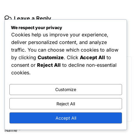
Leave a Reply
We respect your privacy
Your email address will not be published.
Required fields are
Cookies help us improve your experience,
marked
*
deliver personalized content, and analyze
Comment
*
traffic. You can choose which cookies to allow
by clicking
Customize
. Click
Accept All
to
consent or
Reject All
to decline non-essential
cookies.
Customize
Reject All
Accept All
Name
*