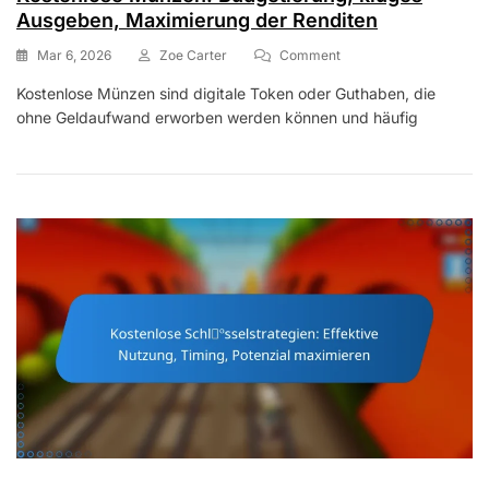
Ausgeben, Maximierung der Renditen
On
Mar 6, 2026
Zoe Carter
Comment
Kostenlose
Kostenlose Münzen sind digitale Token oder Guthaben, die
Münzen:
ohne Geldaufwand erworben werden können und häufig
Budgetierung,
Kluges
Ausgeben,
Maximierung
Der
Renditen