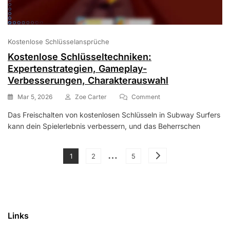
Kostenlose Schlüsselansprüche
Kostenlose Schlüsseltechniken:
Expertenstrategien, Gameplay-
Verbesserungen, Charakterauswahl
On
Mar 5, 2026
Zoe Carter
Comment
Kostenlose
Das Freischalten von kostenlosen Schlüsseln in Subway Surfers
Schlüsseltechniken:
kann dein Spielerlebnis verbessern, und das Beherrschen
Expertenstrategien,
Gameplay-
Verbesserungen,
Posts
…
Charakterauswahl
Page
Page
Page
1
2
5
pagination
Links