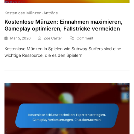
Kostenlose Münzen-Anträge
Kostenlose Münzen: Einnahmen maximieren,
Gameplay optimieren, Fallstricke vermeiden
On
Mar 5, 2026
Zoe Carter
Comment
Kostenlose
Kostenlose Münzen in Spielen wie Subway Surfers sind eine
Münzen:
wichtige Ressource, die es den Spielern
Einnahmen
Maximieren,
Gameplay
Optimieren,
Fallstricke
Vermeiden