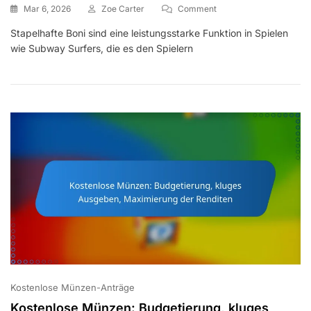
On
Mar 6, 2026
Zoe Carter
Comment
Wichtiger
Stapelhafte Boni sind eine leistungsstarke Funktion in Spielen
Multiplikator:
wie Subway Surfers, die es den Spielern
Stapelbare
Boni,
Nutzungstipps,
Veranstaltungsintegrati
Kostenlose Münzen-Anträge
Kostenlose Münzen: Budgetierung, kluges