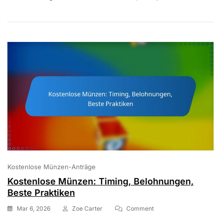
Ausbeuten:
Fehler,
Tricks,
Unbeabsichtigte
Mechaniken
Kostenlose Münzen-Anträge
Kostenlose Münzen: Timing, Belohnungen,
Beste Praktiken
On
Mar 6, 2026
Zoe Carter
Comment
Kostenlose