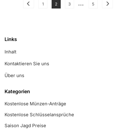
Posts
…
Optimieren
Page
Page
Page
Page
1
2
3
5
pagination
Links
Inhalt
Kontaktieren Sie uns
Über uns
Kategorien
Kostenlose Münzen-Anträge
Kostenlose Schlüsselansprüche
Saison Jagd Preise