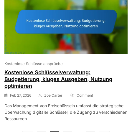
Kostenlose Schlüsselansprüche
Kostenlose Schlüsselverwaltung:
Budgetierung, kluges Ausgeben, Nutzung
optimieren
On
Feb 27, 2026
Zoe Carter
Comment
Kostenlose
Das Management von Freischlüsseln umfasst die strategische
Schlüsselverwaltung:
Überwachung digitaler Schlüssel, die Zugang zu verschiedenen
Budgetierung,
Kluges
Ressourcen
Ausgeben,
Nutzung