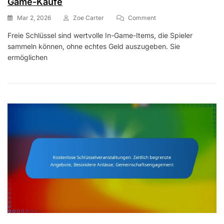
Game-Käufe
On
Mar 2, 2026
Zoe Carter
Comment
Kostenlose
Freie Schlüssel sind wertvolle In-Game-Items, die Spieler
Schlüsselkollektion:
sammeln können, ohne echtes Geld auszugeben. Sie
Seltene
Gegenstände,
ermöglichen
Zeitlich
Begrenzte
Angebote,
In-
Game-
Käufe